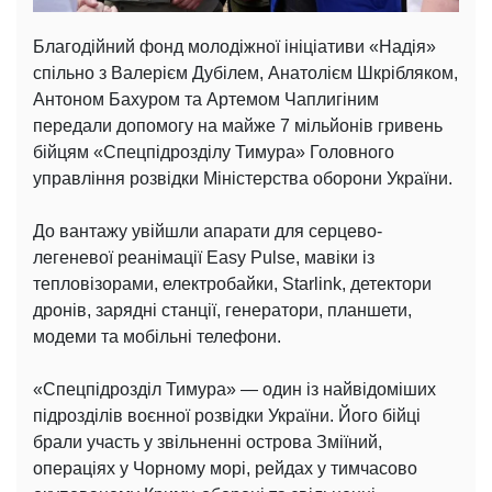
Благодійний фонд молодіжної ініціативи «Надія»
спільно з Валерієм Дубілем, Анатолієм Шкрібляком,
Антоном Бахуром та Артемом Чаплигіним
передали допомогу на майже 7 мільйонів гривень
бійцям «Спецпідрозділу Тимура» Головного
управління розвідки Міністерства оборони України.
До вантажу увійшли апарати для серцево-
легеневої реанімації Easy Pulse, мавіки із
тепловізорами, електробайки, Starlink, детектори
дронів, зарядні станції, генератори, планшети,
модеми та мобільні телефони.
«Спецпідрозділ Тимура» — один із найвідоміших
підрозділів воєнної розвідки України. Його бійці
брали участь у звільненні острова Зміїний,
операціях у Чорному морі, рейдах у тимчасово