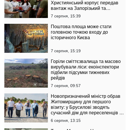
Християнський корпус передав
вантаж на Запорізький та
Покровський напрямки
7 серпня, 15:39
Поштова площа може стати
головною точкою входу до
історичного Києва
7 серпня, 15:19
Горіли сміттєзвалища та масово
вирубували ліси: екоінспектори
підбили підсумки тижневих
рейдів
7 серпня, 09:57
Новопризначений міністр обрав
Житомирщину для першого
візиту: у Брусилові зводять
сучасний дім для переселенців за
підтримки Естонії
6 серпня, 13:15