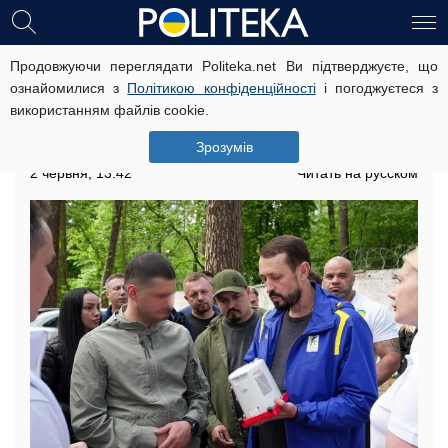
Продовжуючи переглядати Politeka.net Ви підтверджуєте, що
Допомогу на майже 7 мільйонів
ознайомилися з
Політикою конфіденційності
і погоджуєтеся з
гривень отримав «Спецпідрозділ
використанням файлів cookie.
Тимура» ГУР від фонду «Надія» та
Валерія Дубіля
Зрозумів
2 червня, 13:42
Читать на русском