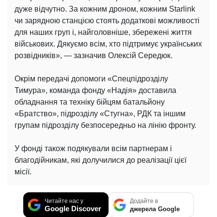
дуже відчутно. За кожним дроном, кожним Starlink
чи зарядною станцією стоять додаткові можливості
для наших груп і, найголовніше, збережені життя
військових. Дякуємо всім, хто підтримує українських
розвідників», — зазначив Олексій Середюк.
Окрім передачі допомоги «Спецпідрозділу
Тимура», команда фонду «Надія» доставила
обладнання та техніку бійцям батальйону
«Братство», підрозділу «Стугна», РДК та іншим
групам підрозділу безпосередньо на лінію фронту.
У фонді також подякували всім партнерам і
благодійникам, які долучилися до реалізації цієї
місії.
Читайте нас у
Додайте в
Google Discover
джерела Google