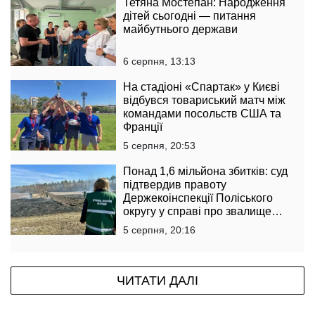
Тетяна Мостепан: Народження
дітей сьогодні — питання
майбутнього держави
6 серпня, 13:13
На стадіоні «Спартак» у Києві
відбувся товариський матч між
командами посольств США та
Франції
5 серпня, 20:53
Понад 1,6 мільйона збитків: суд
підтвердив правоту
Держекоінспекції Поліського
округу у справі про звалище
тирси
5 серпня, 20:16
ЧИТАТИ ДАЛІ