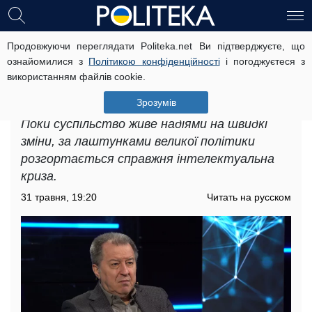
Продовжуючи переглядати Politeka.net Ви підтверджуєте, що
У пошуках довгострокової
ознайомилися з
Політикою конфіденційності
і погоджуєтеся з
перспективи: Сергій Дацюк в ефірі
використанням файлів cookie.
Politeka Online розповів, як Україні
знайти своє місце у новому світі
Зрозумів
Поки суспільство живе надіями на швидкі
зміни, за лаштунками великої політики
розгортається справжня інтелектуальна
криза.
31 травня, 19:20
Читать на русском