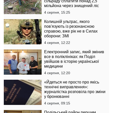
сільраду сплатити понад 2,5
мільйона через знищений ліс
4 серпня, 15:25
Колишній ультрас, якого
пов'язують із резонансною
справою, вже рік не в Силах
оборони: ЗМІ
4 серпня, 12:22
Електронний запис, який змінив
все в поліклініках: як Поділ
увійшов в історію української
медицини
4 серпня, 12:20
«Йдеться не просто про якісь
технічні виправлення»:
журналістка розповіла про зміни
у бронюванні
4 серпня, 09:15
Подільський район першим