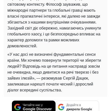
світовому контексту. Філософ зауважив, що
міжнародні партнери та глобальні гравці мають
власні прагматичні інтереси, які далеко не завжди
збігаються з нашими внутрішніми очікуваннями.
Західний світ діє обережно, намагаючись уникнути
глобального хаосу, і це безпосередньо впливає на
характер допомоги та рамки можливих
домовленостей.
«У нас досі не визначені фундаментальні сенси
країни. Ми хочемо повернути території чи зберегти
людей? Відповідь на це питання насправді зовсім
не очевидна, якщо дивитися на речі тверезо і без
зайвих ілюзій», — резюмував Сергій Дацюк,
закликавши нарешті почати чесний і дорослий
діалог всередині суспільства.
Читайте нас у
Додайте в
Google Discover
джерела Google