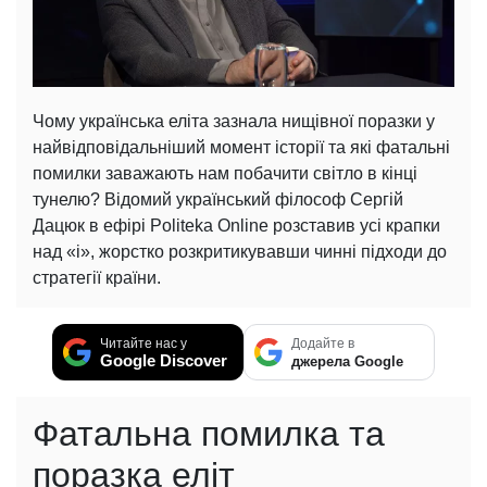
Чому українська еліта зазнала нищівної поразки у
найвідповідальніший момент історії та які фатальні
помилки заважають нам побачити світло в кінці
тунелю? Відомий український філософ Сергій
Дацюк в ефірі Politeka Online розставив усі крапки
над «і», жорстко розкритикувавши чинні підходи до
стратегії країни.
Читайте нас у
Додайте в
Google Discover
джерела Google
Фатальна помилка та
поразка еліт