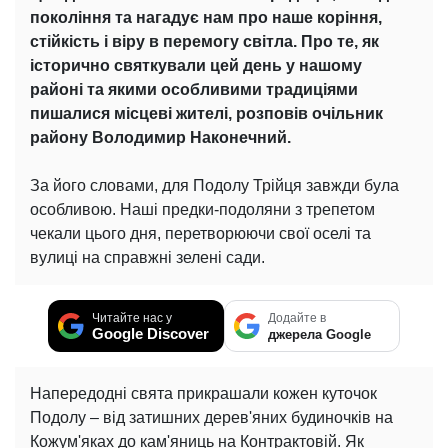
покоління та нагадує нам про наше коріння,
стійкість і віру в перемогу світла. Про те, як
історично святкували цей день у нашому
районі та якими особливими традиціями
пишалися місцеві жителі, розповів очільник
району Володимир Наконечний.
За його словами, для Подолу Трійця завжди була
особливою. Наші предки-подоляни з трепетом
чекали цього дня, перетворюючи свої оселі та
вулиці на справжні зелені сади.
Читайте нас у
Додайте в
Google Discover
джерела Google
Напередодні свята прикрашали кожен куточок
Подолу – від затишних дерев'яних будиночків на
Кожум'яках до кам'яниць на Контрактовій. Як