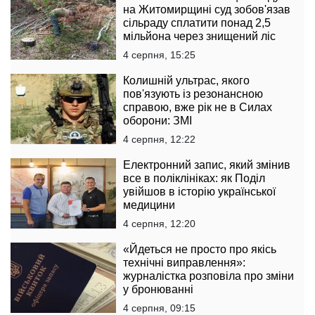
на Житомирщині суд зобов'язав
сільраду сплатити понад 2,5
мільйона через знищений ліс
4 серпня, 15:25
Колишній ультрас, якого
пов'язують із резонансною
справою, вже рік не в Силах
оборони: ЗМІ
4 серпня, 12:22
Електронний запис, який змінив
все в поліклініках: як Поділ
увійшов в історію української
медицини
4 серпня, 12:20
«Йдеться не просто про якісь
технічні виправлення»:
журналістка розповіла про зміни
у бронюванні
4 серпня, 09:15