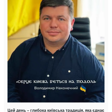
Цей день – глибока київська традиція, яка єднає