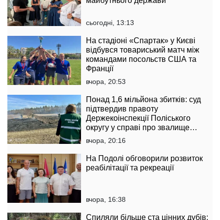
майбутнього держави
сьогодні, 13:13
На стадіоні «Спартак» у Києві
відбувся товариський матч між
командами посольств США та
Франції
вчора, 20:53
Понад 1,6 мільйона збитків: суд
підтвердив правоту
Держекоінспекції Поліського
округу у справі про звалище
тирси
вчора, 20:16
На Подолі обговорили розвиток
реабілітації та рекреації
вчора, 16:38
Спиляли більше ста цінних дубів: