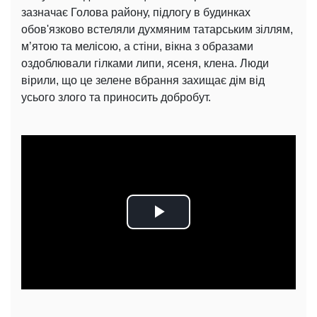
зазначає Голова району, підлогу в будинках
обов'язково встеляли духмяним татарським зіллям,
мʼятою та мелісою, а стіни, вікна з образами
оздоблювали гілками липи, ясеня, клена. Люди
вірили, що це зелене вбрання захищає дім від
усього злого та приносить добробут.
Play
Video