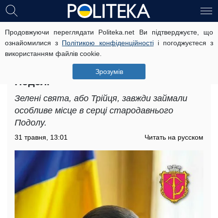
Продовжуючи переглядати Politeka.net Ви підтверджуєте, що
Глибока київська традиція: голова
ознайомилися з
Політикою конфіденційності
і погоджуєтеся з
Подільської РДА Володимир
використанням файлів cookie.
Наконечний розповів про давні
традиції святкування Трійці на
Зрозумів
Подолі
Зелені свята, або Трійця, завжди займали
особливе місце в серці стародавнього
Подолу.
31 травня, 13:01
Читать на русском