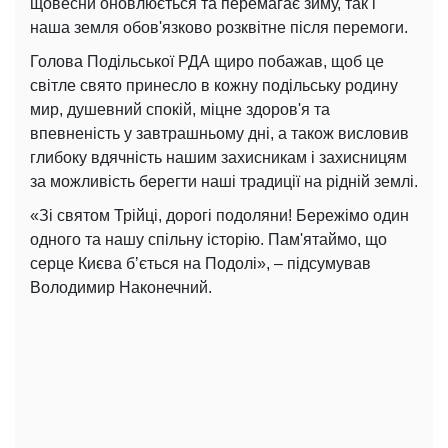
щовесни оновлюється та перемагає зиму, так і
наша земля обов'язково розквітне після перемоги.
Голова Подільської РДА щиро побажав, щоб це
світле свято принесло в кожну подільську родину
мир, душевний спокій, міцне здоров'я та
впевненість у завтрашньому дні, а також висловив
глибоку вдячність нашим захисникам і захисницям
за можливість берегти наші традиції на рідній землі.
«Зі святом Трійці, дорогі подоляни! Бережімо один
одного та нашу спільну історію. Пам'ятаймо, що
серце Києва бʼється на Подолі», – підсумував
Володимир Наконечний.