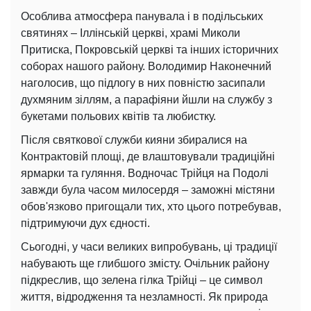
Особлива атмосфера панувала і в подільських
святинях – Іллінській церкві, храмі Миколи
Притиска, Покровській церкві та інших історичних
соборах нашого району. Володимир Наконечний
наголосив, що підлогу в них повністю засипали
духмяним зіллям, а парафіяни йшли на службу з
букетами польових квітів та любистку.
Після святкової служби кияни збиралися на
Контрактовій площі, де влаштовували традиційні
ярмарки та гуляння. Водночас Трійця на Подолі
завжди була часом милосердя – заможні містяни
обов'язково пригощали тих, хто цього потребував,
підтримуючи дух єдності.
Сьогодні, у часи великих випробувань, ці традиції
набувають ще глибшого змісту. Очільник району
підкреслив, що зелена гілка Трійці – це символ
життя, відродження та незламності. Як природа