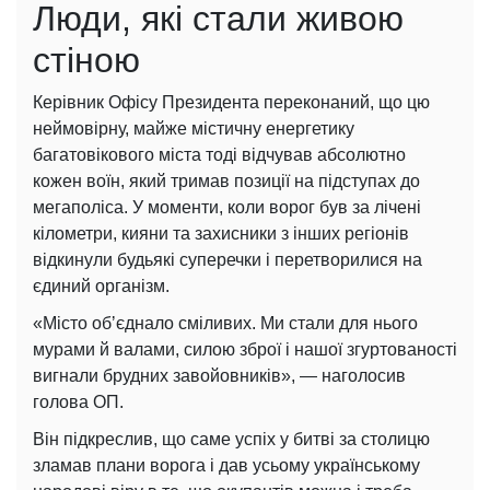
Люди, які стали живою
стіною
Керівник Офісу Президента переконаний, що цю
неймовірну, майже містичну енергетику
багатовікового міста тоді відчував абсолютно
кожен воїн, який тримав позиції на підступах до
мегаполіса. У моменти, коли ворог був за лічені
кілометри, кияни та захисники з інших регіонів
відкинули будьякі суперечки і перетворилися на
єдиний організм.
«Місто обʼєднало сміливих. Ми стали для нього
мурами й валами, силою зброї і нашої згуртованості
вигнали брудних завойовників», — наголосив
голова ОП.
Він підкреслив, що саме успіх у битві за столицю
зламав плани ворога і дав усьому українському