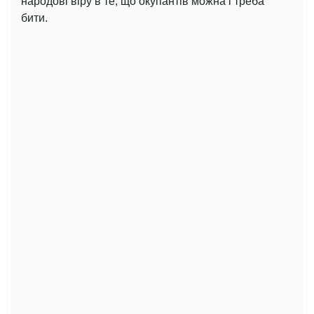
народові віру в те, що окупантів можна і треба
бити.