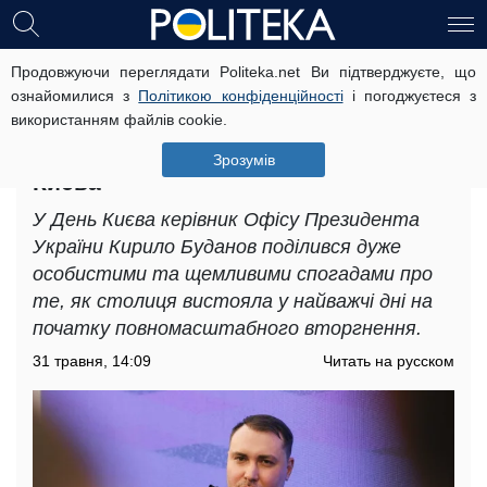
Продовжуючи переглядати Politeka.net Ви підтверджуєте, що
"Місто об’єднало сміливих": Кирило
ознайомилися з
Політикою конфіденційності
і погоджуєтеся з
Буданов зворушливо згадав, як у
використанням файлів cookie.
хвилини смертельної небезпеки
прокинувся дух стародавнього
Зрозумів
Києва
У День Києва керівник Офісу Президента
України Кирило Буданов поділився дуже
особистими та щемливими спогадами про
те, як столиця вистояла у найважчі дні на
початку повномасштабного вторгнення.
31 травня, 14:09
Читать на русском