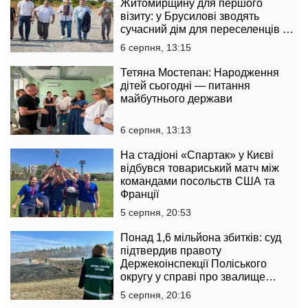
Житомирщину для першого
візиту: у Брусилові зводять
сучасний дім для переселенців за
підтримки Естонії
6 серпня, 13:15
Тетяна Мостепан: Народження
дітей сьогодні — питання
майбутнього держави
6 серпня, 13:13
На стадіоні «Спартак» у Києві
відбувся товариський матч між
командами посольств США та
Франції
5 серпня, 20:53
Понад 1,6 мільйона збитків: суд
підтвердив правоту
Держекоінспекції Поліського
округу у справі про звалище
тирси
5 серпня, 20:16