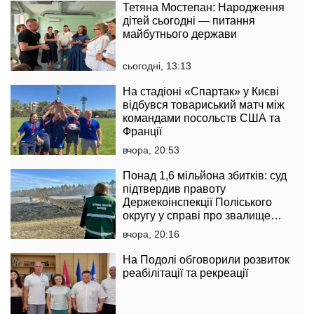
Тетяна Мостепан: Народження
дітей сьогодні — питання
майбутнього держави
сьогодні, 13:13
На стадіоні «Спартак» у Києві
відбувся товариський матч між
командами посольств США та
Франції
вчора, 20:53
Понад 1,6 мільйона збитків: суд
підтвердив правоту
Держекоінспекції Поліського
округу у справі про звалище
тирси
вчора, 20:16
На Подолі обговорили розвиток
реабілітації та рекреації