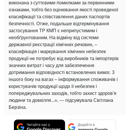
виконана з суттєвими помилками за первинними
ознаками, тобто без оцінювання якості проведеної
класифікації та співставлення даних паспортів
безпечності. Отже, подальше відтермінування
застосування ТР КМП є неприпустимим і
необґрунтованим. На відміну від системи
державної реєстрації хімічних речовин, –
класифікація і маркування хімічних небезпек
продукції не потребує від виробників та імпортерів
значних витрат і часу для забезпечення
дотримання відповідності встановлених вимог. З
іншого боку на вагах – інформування споживачів і
користувачів продукції щодо її небезпек і
попереджувальних заходів, тобто захист здоров'я
людини та довкілля...», — підсумувала Світлана
Берзіна.
Читайте нас у
Додайте в
Google Discover
джерела Google