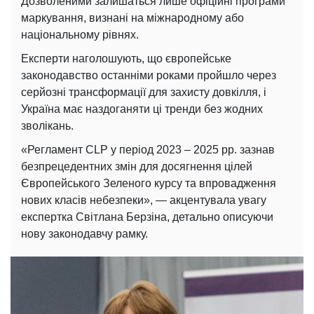
Дозволеними залишаться лише офіційні програми
маркування, визнані на міжнародному або
національному рівнях.
Експерти наголошують, що європейське
законодавство останніми роками пройшло через
серйозні трансформації для захисту довкілля, і
Україна має наздоганяти ці тренди без жодних
зволікань.
«Регламент CLP у період 2023 – 2025 рр. зазнав
безпрецедентних змін для досягнення цілей
Європейського Зеленого курсу та впровадження
нових класів небезпеки», — акцентувала увагу
експертка Світлана Берзіна, детально описуючи
нову законодавчу рамку.