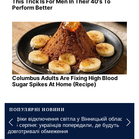
This Trick Is For Men In Their 40's To
Perform Better
Columbus Adults Are Fixing High Blood
Sugar Spikes At Home (Recipe)
ПОПУЛЯРНІ НОВИНИ
У Чернігівській області вводять багатогодинні
обмеження: де чекають графіки відключення
світла на 6 та 7 серпня