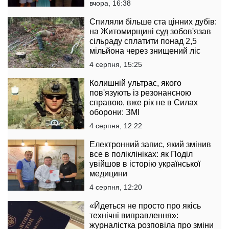
вчора, 16:38
Спиляли більше ста цінних дубів:
на Житомирщині суд зобов'язав
сільраду сплатити понад 2,5
мільйона через знищений ліс
4 серпня, 15:25
Колишній ультрас, якого
пов'язують із резонансною
справою, вже рік не в Силах
оборони: ЗМІ
4 серпня, 12:22
Електронний запис, який змінив
все в поліклініках: як Поділ
увійшов в історію української
медицини
4 серпня, 12:20
«Йдеться не просто про якісь
технічні виправлення»:
журналістка розповіла про зміни