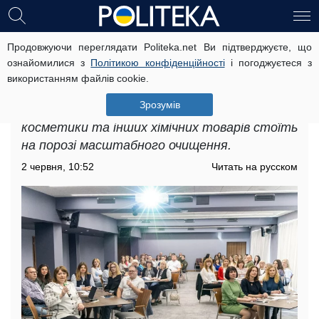
Продовжуючи переглядати Politeka.net Ви підтверджуєте, що
Ринковий нагляд без компромісів:
ознайомилися з
Політикою конфіденційності
і погоджуєтеся з
Дмитро Заруба анонсував усунення
використанням файлів cookie.
законодавчих розбіжностей з ЄС
Зрозумів
Український ринок побутової хімії,
косметики та інших хімічних товарів стоїть
на порозі масштабного очищення.
2 червня, 10:52
Читать на русском