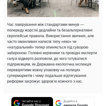
Час лавірування між стандартами минув —
попереду жорсткі дедлайни та безальтернативні
європейські правила. Використання звичних, але
часто оманливих написів типу «еко» чи
«натуральний» тепер опиняється під суворою
забороною. Головні керівники та провідні експерти
галузі відверто розповіли, до чого готуватися
підприємцям, як Державна екологічна інспекція
перевірятиме кожну упаковку на полицях
супермаркетів і чому подальше відтягування
реформи загрожує здоров'ю кожного з нас.
Читайте нас у
Додайте в
Google Discover
джерела Google