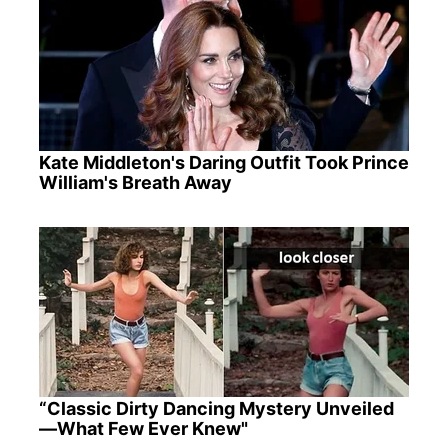
Kate Middleton's Daring Outfit Took Prince
William's Breath Away
“Classic Dirty Dancing Mystery Unveiled
—What Few Ever Knew"