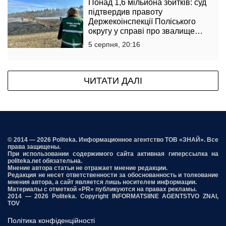
Понад 1,6 мільйона збитків: суд
підтвердив правоту
Держекоінспекції Поліського
округу у справі про звалище
тирси
5 серпня, 20:16
ЧИТАТИ ДАЛІ
© 2014 — 2026 Politeka. Информационное агентство ТОВ «ЗНАЙ». Все
права защищены.
При использовании содержимого сайта активная гиперссылка на
politeka.net обязательна.
Мнение автора статьи не отражает мнение редакции.
Редакция не несет ответственности за обоснованность и толкование
мнения автора, а сайт является лишь носителем информации.
Материалы с отметкой «PR» публикуются на правах рекламы.
2014 — 2026 Politeka. Copyright INFORMATSIINE AGENTSTVO ZNAI,
TOV
Політика конфіденційності