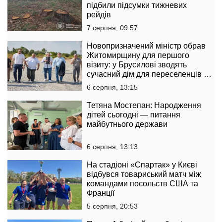
підбили підсумки тижневих
рейдів
7 серпня, 09:57
Новопризначений міністр обрав
Житомирщину для першого
візиту: у Брусилові зводять
сучасний дім для переселенців за
підтримки Естонії
6 серпня, 13:15
Тетяна Мостепан: Народження
дітей сьогодні — питання
майбутнього держави
6 серпня, 13:13
На стадіоні «Спартак» у Києві
відбувся товариський матч між
командами посольств США та
Франції
5 серпня, 20:53