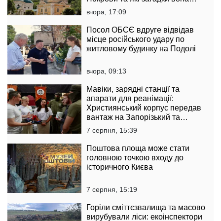
приховує
вчора, 17:09
Посол ОБСЄ вдруге відвідав
місце російського удару по
житловому будинку на Подолі
вчора, 09:13
Мавіки, зарядні станції та
апарати для реанімації:
Християнський корпус передав
вантаж на Запорізький та
Покровський напрямки
7 серпня, 15:39
Поштова площа може стати
головною точкою входу до
історичного Києва
7 серпня, 15:19
Горіли сміттєзвалища та масово
вирубували ліси: екоінспектори