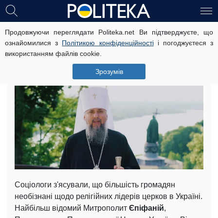
Продовжуючи переглядати Politeka.net Ви підтверджуєте, що
Опитування: предстоятель ПЦУ
ознайомилися з
Політикою конфіденційності
і погоджуєтеся з
Єпіфаній - найвідоміший серед
використанням файлів cookie.
українських релігійних лідерів
Зрозумів
4 червня, 09:48
Читать на русском
Соціологи з'ясували, що більшість громадян
необізнані щодо релігійних лідерів церков в Україні.
Найбільш відомий Митрополит
Єпіфаній
,