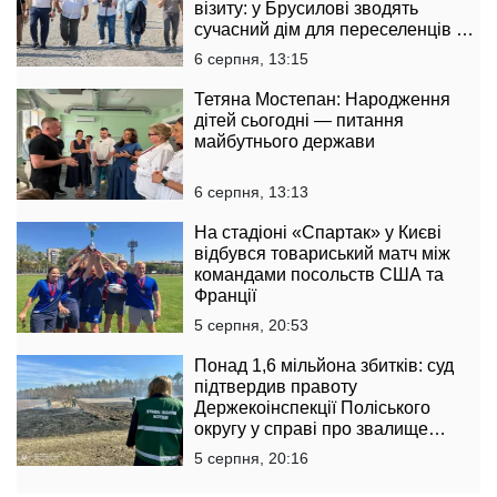
візиту: у Брусилові зводять
сучасний дім для переселенців за
підтримки Естонії
6 серпня, 13:15
Тетяна Мостепан: Народження
дітей сьогодні — питання
майбутнього держави
6 серпня, 13:13
На стадіоні «Спартак» у Києві
відбувся товариський матч між
командами посольств США та
Франції
5 серпня, 20:53
Понад 1,6 мільйона збитків: суд
підтвердив правоту
Держекоінспекції Поліського
округу у справі про звалище
тирси
5 серпня, 20:16