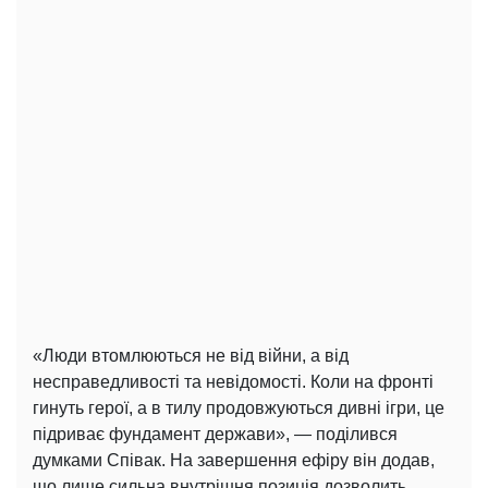
«Люди втомлюються не від війни, а від
несправедливості та невідомості. Коли на фронті
гинуть герої, а в тилу продовжуються дивні ігри, це
підриває фундамент держави», — поділився
думками Співак. На завершення ефіру він додав,
що лише сильна внутрішня позиція дозволить