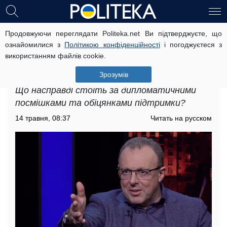
Продовжуючи переглядати Politeka.net Ви підтверджуєте, що
Західна стратегія: Дмитро Співак в
ознайомилися з
Політикою конфіденційності
і погоджуєтеся з
ефірі Politeka Online розібрав
використанням файлів cookie.
сценарії, які сьогодні обговорюють
у Вашингтоні та Брюсселі
Зрозумів
Що насправді стоїть за дипломатичними
посмішками та обіцянками підтримки?
14 травня, 08:37
Читать на русском