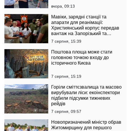
вчора, 09:13
Мавіки, зарядні станції та
апарати для реанімації:
Християнський корпус передав
вантаж на Запорізький та
Покровський напрямки
7 серпня, 15:39
Поштова площа може стати
головною точкою входу до
історичного Києва
7 серпня, 15:19
Горіли сміттєзвалища та масово
вирубували ліси: екоінспектори
підбили підсумки тижневих
рейдів
7 серпня, 09:57
Новопризначений міністр обрав
Житомирщину для першого