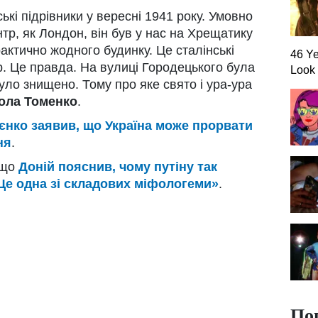
кі підрівники у вересні 1941 року. Умовно
тр, як Лондон, він був у нас на Хрещатику
актично жодного будинку. Це сталінські
46 Ye
ер. Це правда. На вулиці Городецького була
Look
було знищено. Тому про яке свято і ура-ура
ола Томенко
.
єнко заявив, що Україна може прорвати
ня
.
 що
Доній пояснив, чому путіну так
Це одна зі складових міфологеми»
.
По