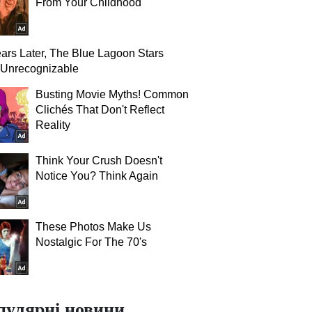
From Your Childhood
ars Later, The Blue Lagoon Stars
 Unrecognizable
Busting Movie Myths! Common
Clichés That Don't Reflect
Reality
Think Your Crush Doesn't
Notice You? Think Again
These Photos Make Us
Nostalgic For The 70's
пулярні новини