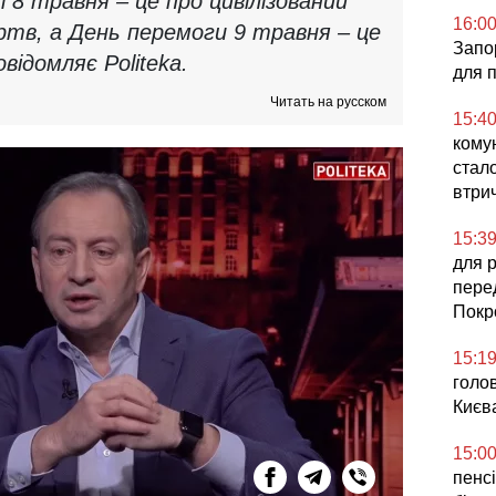
 8 травня – це про цивілізований
16:0
ртв, а День перемоги 9 травня – це
Запор
відомляє Politeka.
для 
Читать на русском
15:4
комун
стал
втри
15:3
для 
пере
Покр
15:1
голо
Києв
15:0
пенс