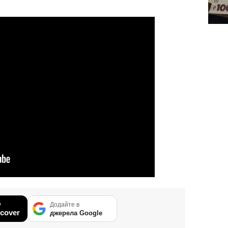
у
Додайте в
cover
джерела Google