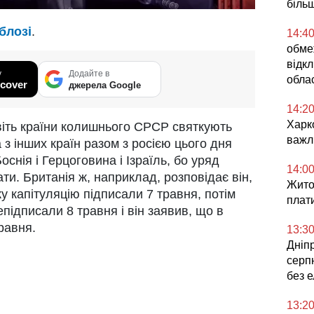
більш
блозі
.
14:4
обме
відкл
у
Додайте в
облас
cover
джерела Google
14:2
Харк
авіть країни колишнього СРСР святкують
важл
 з інших країн разом з росією цього дня
снія і Герцоговина і Ізраїль, бо уряд
14:0
ти. Британія ж, наприклад, розповідає він,
Жито
ку капітуляцію підписали 7 травня, потім
плат
підписали 8 травня і він заявив, що в
равня.
13:3
Дніпр
серпн
без 
13:2