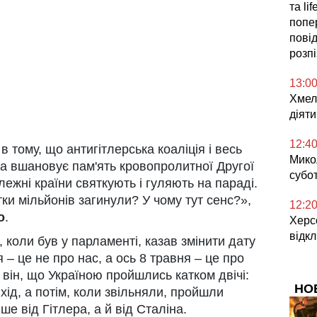
та li
попе
повід
розп
13:0
Хмел
діяти
12:4
в тому, що антигітлерська коаліція і весь
Микол
, а вшановує пам'ять кровопролитної Другої
субо
залежні країни святкують і гуляють на параді.
ки мільйонів загинули? У чому тут сенс?»,
12:2
о
.
Херс
відк
, коли був у парламенті, казав змінити дату
 – це не про нас, а ось 8 травня – це про
 він, що Україною пройшлись катком двічі:
НО
ід, а потім, коли звільняли, пройшли
е від Гітлера, а й від Сталіна.