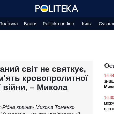
Політика
Блоги
Politeka on-line
Київ
Суспіл
Ос
аний світ не святкує,
м'ять кровопролитної
16:4
знищ
ї війни, – Микола
Миха
16:3
можут
 «Рідна країна» Микола Томенко
про 