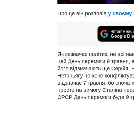
Про це він розповів
у своєму 
Читайте нас 
Google Dis
Як зазначає політик, не всі н
цей День перемоги 9 травня, а
його відзначають ще Сербія, Бо
Нетаньягу не хоче конфліктува
відзначає 7 травня, бо спочат
просто на вимогу Сталіна пере
СРСР День перемоги буде 9 т