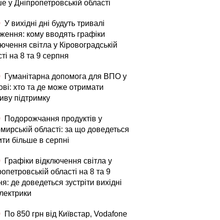
е у Дніпропетровській області
0
У вихідні дні будуть тривалі
ження: кому вводять графіки
ючення світла у Кіровоградській
ті на 8 та 9 серпня
0
Гуманітарна допомога для ВПО у
ові: хто та де може отримати
иву підтримку
0
Подорожчання продуктів у
мирській області: за що доведеться
ити більше в серпні
0
Графіки відключення світла у
опетровській області на 8 та 9
я: де доведеться зустріти вихідні
електрики
0
По 850 грн від Київстар, Vodafone