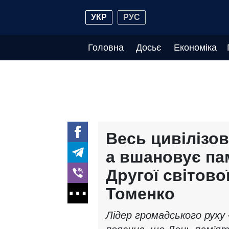
УКР
РУС
Головна
Досьє
Економіка
Весь цивілізов
а вшановує па
Другої світово
Томенко
Лідер громадського руху