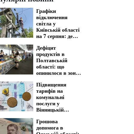
Графіки
відключення
світла у
Київській області
на 7 серпня: де
варто бути
Дефіцит
готовими до
продуктів в
тривалих
Полтавській
незручностей
області: що
опинилося в зоні
ризику
Підвищення
тарифів на
комунальні
послуги у
Вінницькій
області: ціни
Грошова
можуть злетіти
допомога в
майже в двічі
Одеській області: