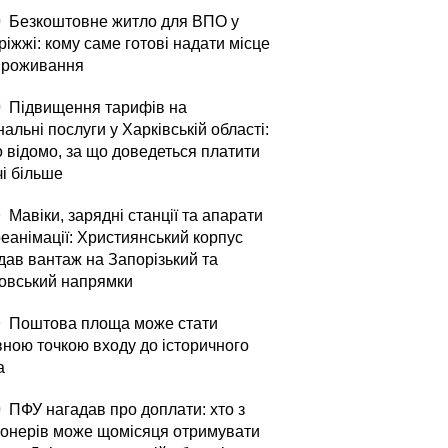
0
Безкоштовне житло для ВПО у
іжжі: кому саме готові надати місце
проживання
0
Підвищення тарифів на
альні послуги у Харківській області:
о відомо, за що доведеться платити
чі більше
9
Мавіки, зарядні станції та апарати
реанімації: Християнський корпус
дав вантаж на Запорізький та
овський напрямки
9
Поштова площа може стати
вною точкою входу до історичного
а
0
ПФУ нагадав про доплати: хто з
іонерів може щомісяця отримувати