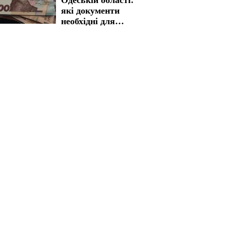
які документи
необхідні для
швидкого
отримання