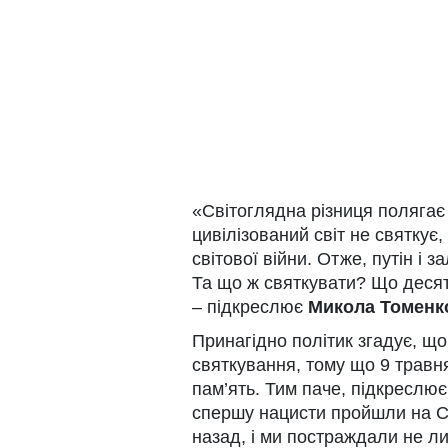
«Світоглядна різниця полягає 
цивілізований світ не святкує
світової війни. Отже, путін і 
Та що ж святкувати? Що десят
– підкреслює
Микола Томенк
Принагідно політик згадує, що
святкування, тому що 9 травня
пам’ять. Тим паче, підкреслює
спершу нацисти пройшли на Сх
назад, і ми постраждали не лиш