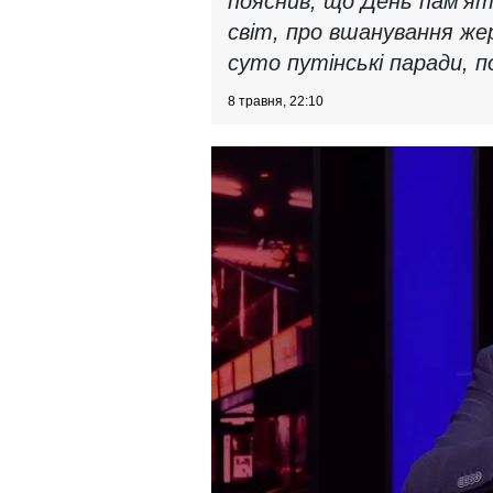
пояснив, що День пам’яті
світ, про вшанування же
суто путінські паради, по
8 травня, 22:10