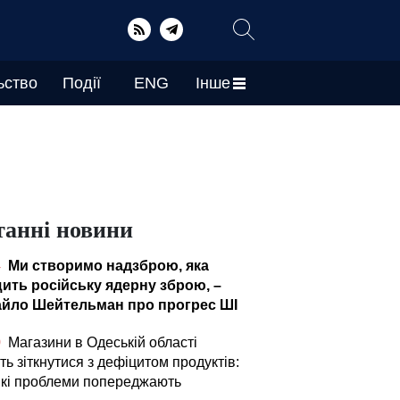
ьство
Події
ENG
Інше
танні новини
4
Ми створимо надзброю, яка
ить російську ядерну зброю, –
йло Шейтельман про прогрес ШІ
0
Магазини в Одеській області
ь зіткнутися з дефіцитом продуктів:
які проблеми попереджають