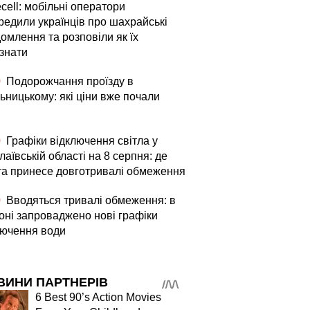
fecell: мобільні оператори
редили українців про шахрайські
омлення та розповіли як їх
ізнати
0
Подорожчання проїзду в
ьницькому: які ціни вже почали
0
Графіки відключення світла у
аївській області на 8 серпня: де
та принесе довготривалі обмеження
0
Вводяться тривалі обмеження: в
оні запроваджено нові графіки
лючення води
ВИНИ ПАРТНЕРІВ
6 Best 90’s Action Movies