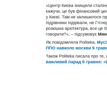
«Центр Києва знищили сталінсь
кажучи, це був фінансовий цен
у Києві. Там не залишилося пр
підрівники підірвали, не Гітл
розкішна архітектура, все це 
говорити?», – підсумовує
Мик
Як повідомляла Politeka,
Мусі
ППО навколо москви 9 трав
Також Politeka писала про те,
важливий парад 9 травня: «