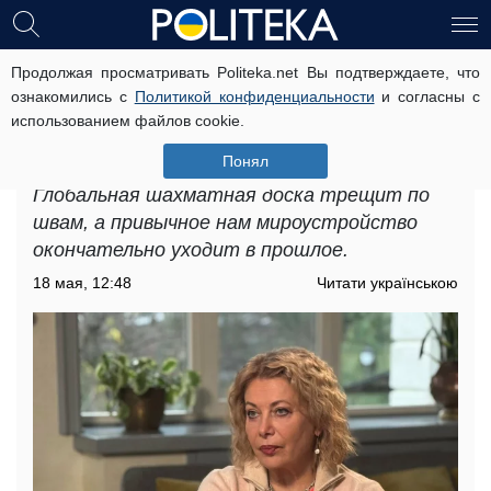
Продолжая просматривать Politeka.net Вы подтверждаете, что
G2 вместо ООН и будущее рф и
ознакомились с
Политикой конфиденциальности
и согласны с
Ирана: Игорь Липсиц в эфире у
использованием файлов cookie.
Влащенко рассказал, как меняется
мир
Понял
Глобальная шахматная доска трещит по
швам, а привычное нам мироустройство
окончательно уходит в прошлое.
18 мая, 12:48
Читати українською