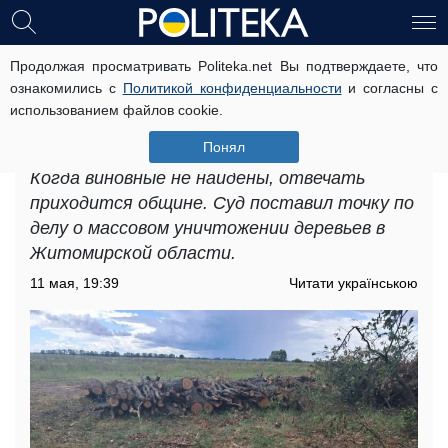
Продолжая просматривать Politeka.net Вы подтверждаете, что
Более полутора миллионов за
ознакомились с
Политикой конфиденциальности
и согласны с
срубленные ольхи: Чудновский
использованием файлов cookie.
городской совет заплатит за
бездействие
Понял
Когда виновные не найдены, отвечать
приходится общине. Суд поставил точку по
делу о массовом уничтожении деревьев в
Житомирской области.
11 мая, 19:39
Читати українською