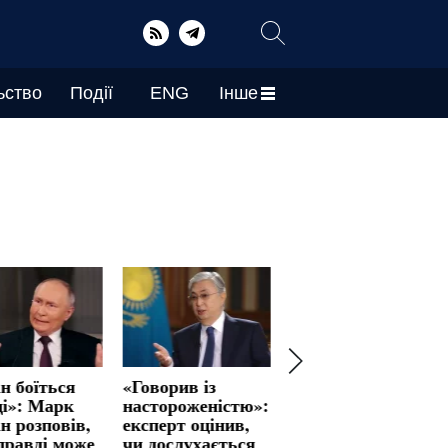
ьство
Події
ENG
Інше
н боїться
«Говорив із
«Потрібно все
ці»: Марк
настороженістю»:
зважити на
н розповів,
експерт оцінив,
шальках
правді може
чи дослухається
терезів»: експерт