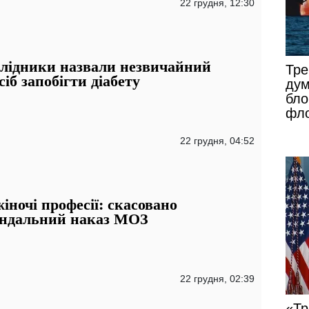
22 грудня, 12:30
лідники назвали незвичайний
Тре
сіб запобігти діабету
дум
бло
фл
22 грудня, 04:52
іночі професії: скасовано
ндальний наказ МОЗ
22 грудня, 02:39
«Тр