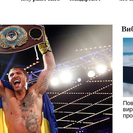
о
всім завжди не
принципам ЄС:
загр
atriot
вистачатиме
експерт пояснив,
владі
як вирішити
питання з
нападами на
Виб
українців у
Польщі
Пов
вир
про