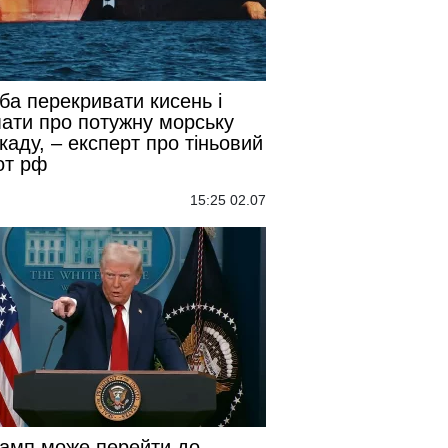
ба перекривати кисень і
ати про потужну морську
каду, – експерт про тіньовий
от рф
15:25 02.07
амп може перейти до