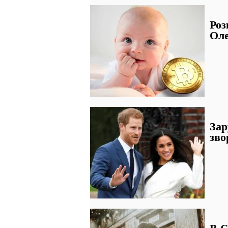
Роз
Оле
Зар
зво
В Є