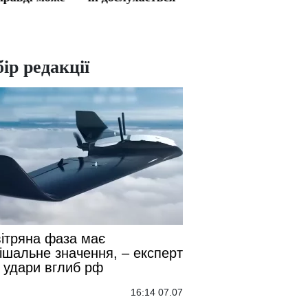
ожувати
путін до Токаєва
оцінив, чи буде
 в рф
щодо заморозки
перемир’я в морі
війни
ір редакції
ітряна фаза має
ішальне значення, – експерт
 удари вглиб рф
16:14 07.07