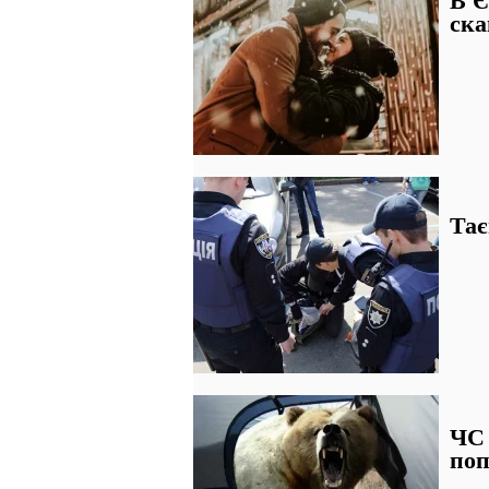
ска
Тає
ЧС 
поп