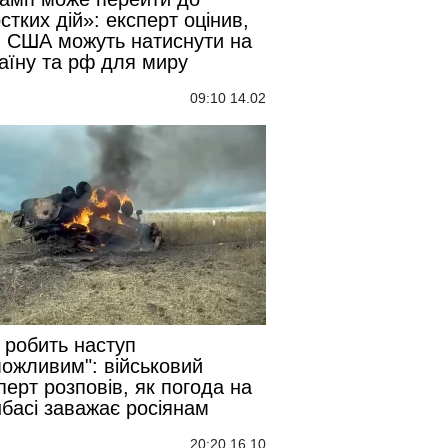
стких дій»: експерт оцінив,
 США можуть натиснути на
аїну та рф для миру
09:10 14.02
 робить наступ
ожливим": військовий
перт розповів, як погода на
басі заважає росіянам
20:20 16.10